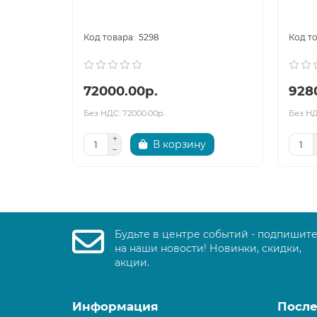
5298
72000.00р.
928
Без НДС: 72000.00р.
Без НД
В корзину
Будьте в центре событий - подпишит
на наши новости! Новинки, скидки,
акции.
Информация
После