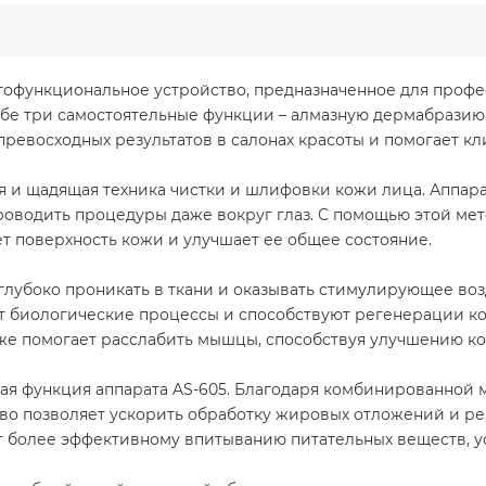
офункциональное устройство, предназначенное для профес
бе три самостоятельные функции – алмазную дермабразию
превосходных результатов в салонах красоты и помогает кл
 и щадящая техника чистки и шлифовки кожи лица. Аппара
роводить процедуры даже вокруг глаз. С помощью этой мет
т поверхность кожи и улучшает ее общее состояние.
лубоко проникать в ткани и оказывать стимулирующее воз
т биологические процессы и способствуют регенерации ко
кже помогает расслабить мышцы, способствуя улучшению ко
ая функция аппарата AS-605. Благодаря комбинированной
во позволяет ускорить обработку жировых отложений и р
 более эффективному впитыванию питательных веществ, у