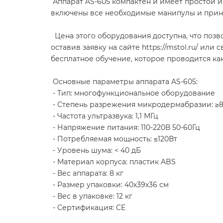
Аппарат AS-605 компактен и имеет простой и
включены все необходимые манипулы и прин
Цена этого оборудования доступна, что позв
оставив заявку на сайте https://mstol.ru/ и
бесплатное обучение, которое проводится ка
Основные параметры аппарата AS-605:
- Тип: многофункциональное оборудование
- Степень разрежения микродермабразии: ≥
- Частота ультразвука: 1,1 МГц
- Напряжение питания: 110-220В 50-60Гц
- Потребляемая мощность: ≤120Вт
- Уровень шума: < 40 дБ
- Материал корпуса: пластик ABS
- Вес аппарата: 8 кг
- Размер упаковки: 40х39х36 см
- Вес в упаковке: 12 кг
- Сертификация: CE