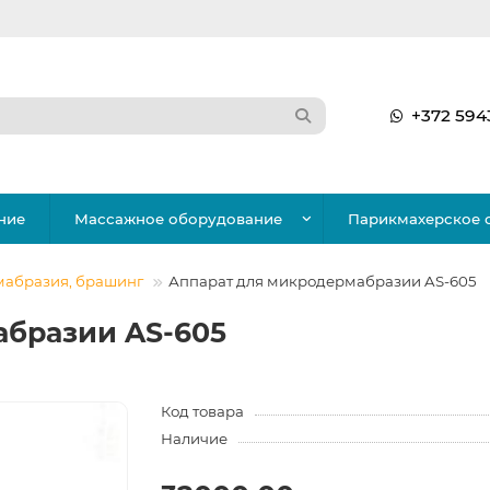
+372 594
ние
Массажное оборудование
Парикмахерское 
абразия, брашинг
Аппарат для микродермабразии AS-605
абразии AS-605
Код товара
Наличие