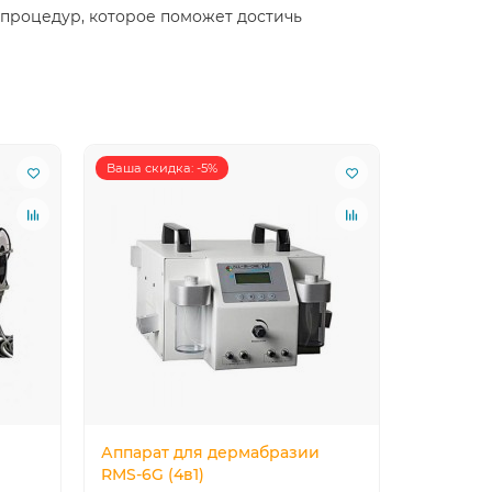
 процедур, которое поможет достичь
Ваша скидка: -5%
и
Аппарат для дермабразии
Аппарат
RMS-6G (4в1)
мезотер