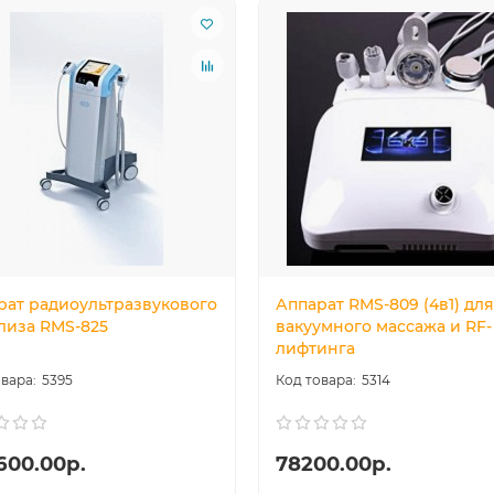
рат радиоультразвукового
Аппарат RMS-809 (4в1) для
лиза RMS-825
вакуумного массажа и RF-
лифтинга
5395
5314
600.00р.
78200.00р.