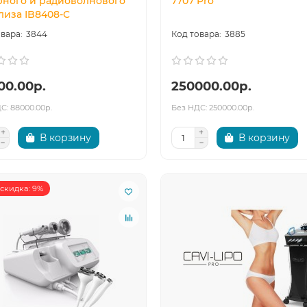
рного и радиоволнового
7707 Pro
лиза IB8408-C
3844
3885
00.00р.
250000.00р.
С: 88000.00р.
Без НДС: 250000.00р.
В корзину
В корзину
скидка: 9%