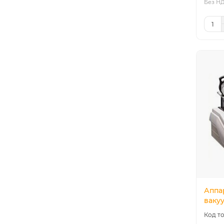
Без НД
Аппа
ваку