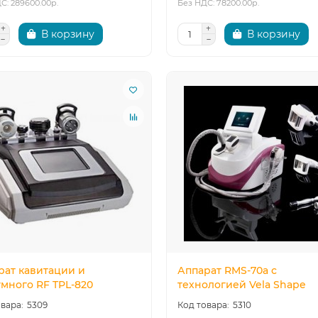
С: 289600.00р.
Без НДС: 78200.00р.
В корзину
В корзину
рат кавитации и
Аппарат RMS-70a с
умного RF TPL-820
технологией Vela Shape
5309
5310