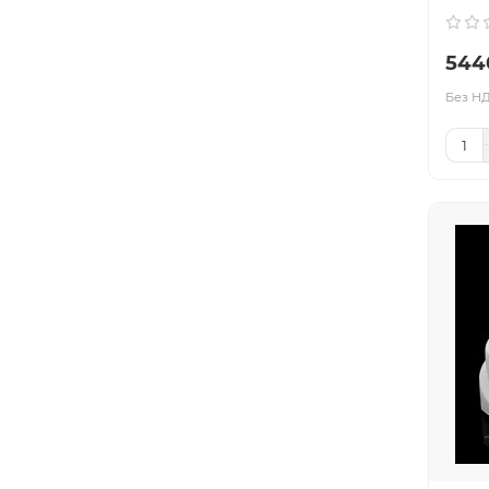
544
Без НД