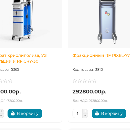
рат криолиполиза, УЗ
Фракционный RF PIXEL-77
тации и RF CRY-30
5365
3810
200.00р.
292800.00р.
С: 147200.00р.
Без НДС: 292800.00р.
В корзину
В корзину