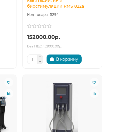
кавитации, RF и
биостимуляции RMS 822a
5294
152000.00р.
Без НДС: 152000.00р.
В корзину