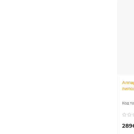
Аппа
липо
289