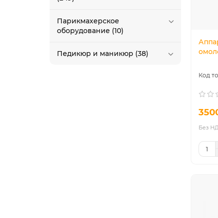
Парикмахерское
оборудование (10)
Аппа
омол
Педикюр и маникюр (38)
350
Без НД