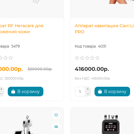
рат RF Heracare для
Аппарат кавитации Cavi-L
ожения кожи
PRO
5479
4031
000.00р.
416000.00р.
320000.00р.
С: 350000.00р.
Без НДС: 416000.00р.
В корзину
В корзину