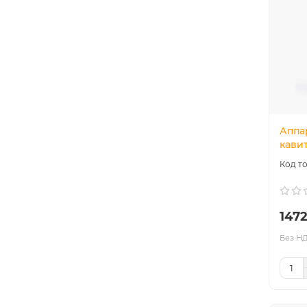
Аппа
кави
147
Без НД