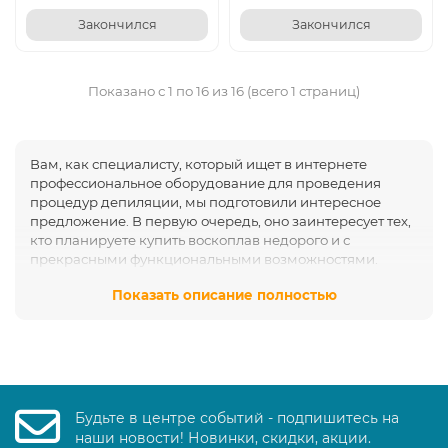
Закончился
Закончился
Показано с 1 по 16 из 16 (всего 1 страниц)
Вам, как специалисту, который ищет в интернете
профессиональное оборудование для проведения
процедур депиляции, мы подготовили интересное
предложение. В первую очередь, оно заинтересует тех,
кто планируете купить воскоплав недорого и с
прекрасными функциональными возможностями.
Около 20 моделей известных производителей
Показать описание полностью
представлены вашему вниманию - вы можете
оформить заказ на любую из них. В работе такое
оборудование очень удобно и помогает специалисту
выполнять процедуры на высоком профессиональном
уровне.
Каталог содержит воскоплавы следующих типов:
Будьте в центре событий - подпишитесь на
баночные;
наши новости! Новинки, скидки, акции.