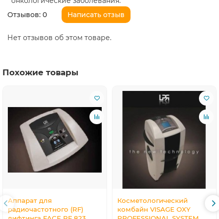
онкологические заболевания.
Отзывов: 0
Написать отзыв
Нет отзывов об этом товаре.
Похожие товары
Аппарат для
Косметологический
радиочастотного (RF)
комбайн VISAGE OXY
лифтинга FACE RF 823
PROFESSIONAL SYSTEM