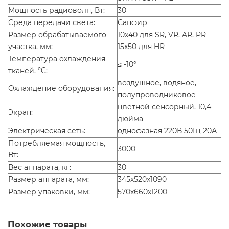
Мощность радиоволн, Вт:
30
Среда передачи света:
Сапфир
Размер обрабатываемого
10х40 для SR, VR, AR, PR
участка, мм:
15х50 для HR
Температура охлаждения
≤ -10°
тканей, °C:
воздушное, водяное,
Охлаждение оборудования:
полупроводниковое
цветной сенсорный, 10,4-
Экран:
дюйма
Электрическая сеть:
однофазная 220В 50Гц 20А
Потребляемая мощность,
3000
Вт:
Вес аппарата, кг:
30
Размер аппарата, мм:
345х520х1090
Размер упаковки, мм:
570х660х1200
Похожие товары