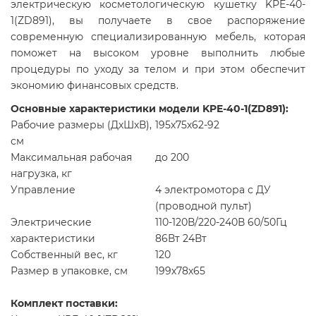
электрическую косметологическую кушетку KPE-40-
1(ZD891), вы получаете в свое распоряжение
современную специализированную мебель, которая
поможет на высоком уровне выполнить любые
процедуры по уходу за телом и при этом обеспечит
экономию финансовых средств.
Основные характеристики модели KPE-40-1(ZD891):
Рабочие размеры (ДхШхВ),
195х75х62-92
см
Максимальная рабочая
до 200
нагрузка, кг
Управление
4 электромотора с ДУ
(проводной пульт)
Электрические
110-120В/220-240В 60/50Гц
характеристики
86Вт 24Вт
Собственный вес, кг
120
Размер в упаковке, см
199х78х65
Комплект поставки: