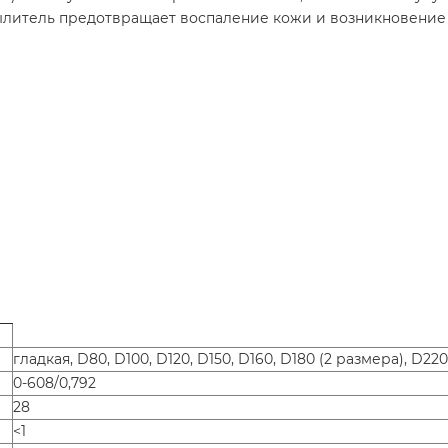
пылитель предотвращает воспаление кожи и возникновение
гладкая, D80, D100, D120, D150, D160, D180 (2 размера), D220
0-608/0,792
28
<1