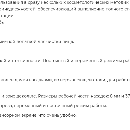
зования в сразу нескольких косметологических методик в
ринадлежностей, обеспечивающий выполнение полного сп
атации;
бы.
ичной лопаткой для чистки лица.
.
вней интенсивности. Постоянный и переменный режимы раб
авлен двумя насадками, из нержавеющей стали, для работ
е и зоне декольте. Размеры рабочей части насадок: 8 мм и 37
ореза, переменный и постоянный режим работы.
нсорном экране, что очень удобно.