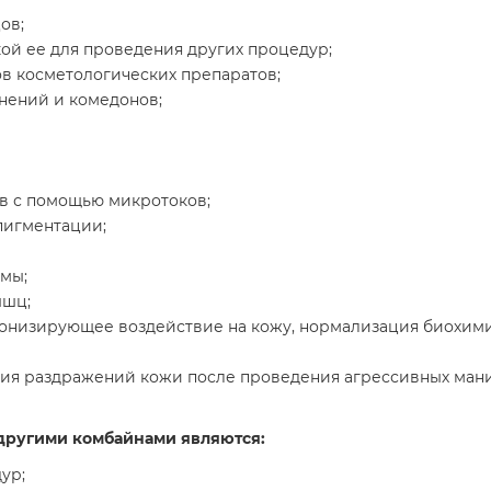
ов;
ой ее для проведения других процедур;
в косметологических препаратов;
знений и комедонов;
в с помощью микротоков;
пигментации;
рмы;
ышц;
онизирующее воздействие на кожу, нормализация биохим
ия раздражений кожи после проведения агрессивных ман
 другими комбайнами являются:
ур;