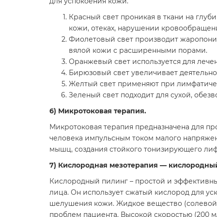
для успокоения кожи.
Красный свет
проникая в ткани на глуб
кожи, отеках, нарушении кровообраще
Фиолетовый свет
производит жаропониж
вялой кожи с расширенными порами.
Оранжевый свет
используется для лечен
Бирюзовый свет
увеличивает деятельнос
Желтый свет
применяют при лимфатическ
Зеленый свет
подходит для сухой, обез
6) Микротоковая терапия.
Микротоковая терапия
предназначена для пр
человека импульсным током малого напряжен
мышц, создания стойкого тонизирующего ли
7) Кислородная мезотерапия — кислородный
Кислородный пилинг
– простой и эффективны
лица. Он использует сжатый кислород для ус
шелушения кожи. Жидкое вещество (солевой
проблем пациента. Высокой скоростью (200 м