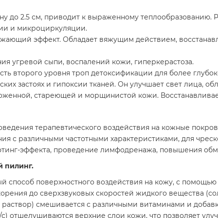
ину до 2.5 см, приводит к выраженному теплообразованию.
нии и микроциркуляции.
ающий эффект. Обладает вяжущим действием, восстанавли
ия угревой сыпи, воспалений кожи, гиперкерастоза.
ть второго уровня троп детоксификации для более глубок
их застоях и гипоксии тканей. Он улучшает свет лица, об
воженной, стареющей и морщинистой кожи. Восстанавливае
оведения терапевтического воздействия на кожные покров
ия с различными частотными характеристиками, для чрес
фтинг-эффекта, проведение лимфодренажа, повышения обм
 пилинг.
й способ поверхностного воздействия на кожу, с помощь
корения до сверхзвуковых скоростей жидкого вещества (со
 раствор) смешивается с различными витаминами и добав
/с) отшелушиваются верхние слои кожи, что позволяет улу