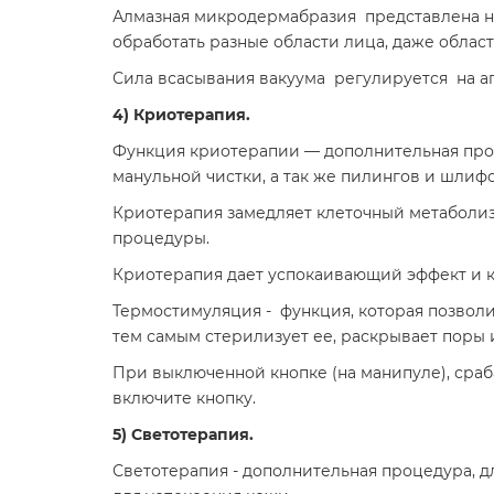
Алмазная микродермабразия представлена наб
обработать разные области лица, даже область
Сила всасывания вакуума регулируется на а
4)
Криотерапия.
Функция криотерапии —
дополнительная про
манульной чистки, а так же пилингов и шлифо
Криотерапия замедляет клеточный метаболиз
процедуры.
Криотерапия дает успокаивающий эффект и к
Термостимуляция
- функция, которая позвол
тем самым стерилизует ее, раскрывает поры 
При выключенной кнопке (на манипуле), сра
включите кнопку.
5) Светотерапия.
Светотерапия
-
дополнительная процедура, д