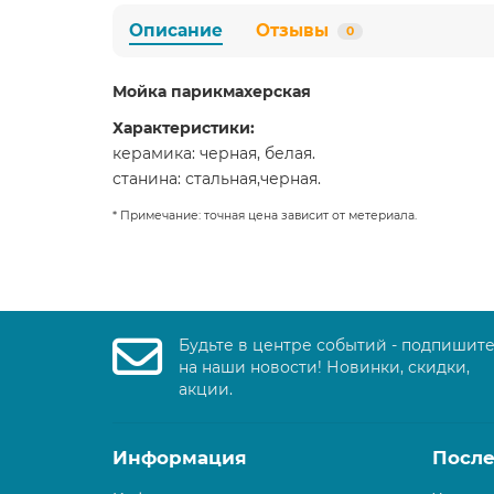
Описание
Отзывы
0
Мойка парикмахерская
Характеристики:
керамика: черная, белая.
станина: стальная,черная.
* Примечание: точная цена зависит от метериала.
Будьте в центре событий - подпишит
на наши новости! Новинки, скидки,
акции.
Информация
После