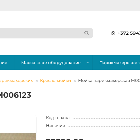
+372 594
ние
Массажное оборудование
Парикмахерское 
парикмахерских
Кресло-мойки
Мойка парикмахерская М00
М006123
Код товара
Наличие