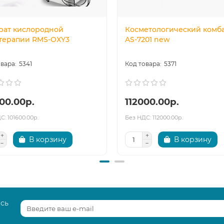
рат кислородной
Косметологический комб
терапии RMS-OXY3
AS-7201 new
5341
5371
00.00р.
112000.00р.
С: 101600.00р.
Без НДС: 112000.00р.
В корзину
В корзину
есь