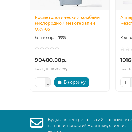
Косметологический комбайн
Аппа
кислородной мезотерапии
мезо
OXY-05
5339
90400.00р.
1016
Без НДС: 90400.00р.
Без НД
В корзину
Будьте в центре событий - подпишит
на наши новости! Новинки, скидки,
акции.