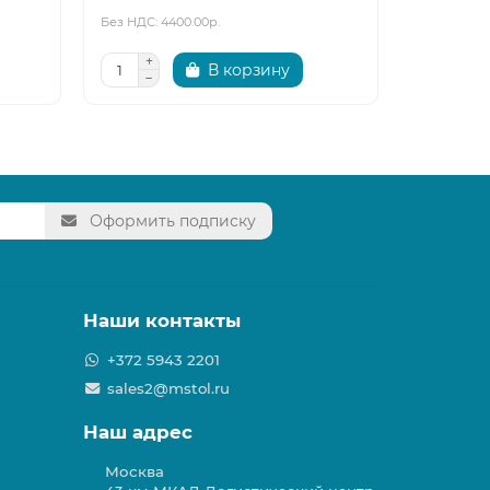
Без НДС: 4400.00р.
Без НДС: 29
В корзину
Оформить подписку
Наши контакты
+372 5943 2201
sales2@mstol.ru
Наш адрес
Москва