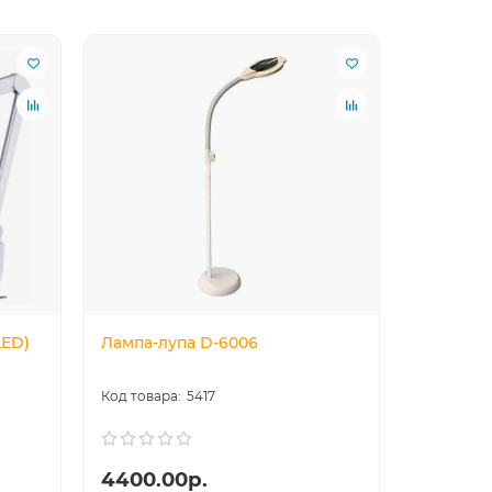
LED)
Лампа-лупа D-6006
Лампа-л
настоль
5417
4400.00р.
2900.0