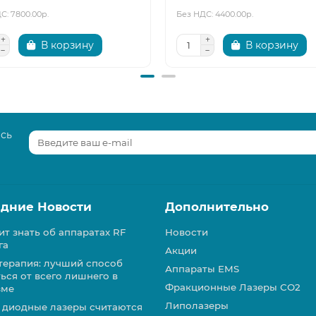
С: 7800.00р.
Без НДС: 4400.00р.
В корзину
В корзину
есь
дние Новости
Дополнительно
ит знать об аппаратах RF
Новости
га
Акции
терапия: лучший способ
Аппараты EMS
ься от всего лишнего в
Фракционные Лазеры СО2
зме
Липолазеры
 диодные лазеры считаются