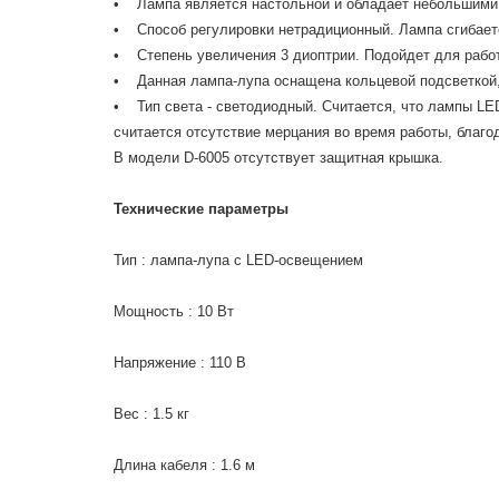
• Лампа является настольной и обладает небольшими
• Способ регулировки нетрадиционный. Лампа сгибает
• Степень увеличения 3 диоптрии. Подойдет для работ
• Данная лампа-лупа оснащена кольцевой подсветкой,
• Тип света - светодиодный. Считается, что лампы LE
считается отсутствие мерцания во время работы, благо
В модели D-
6005
отсутствует защитная крышка.
Технические параметры
Тип : лампа-лупа с LED-освещением
Мощность : 10 Вт
Напряжение : 110 В
Вес : 1.5 кг
Длина кабеля : 1.6 м