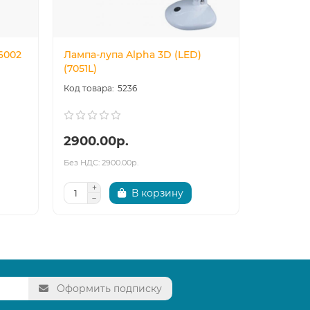
6002
Лампа-лупа Alpha 3D (LED)
Лампа-лу
(7051L)
(7082L)
5236
2900.00р.
7800.0
Без НДС: 2900.00р.
Без НДС: 7
В корзину
Оформить подписку