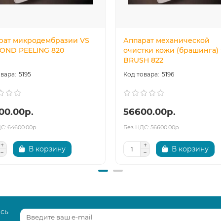
рат микродембразии VS
Аппарат механической
OND PEELING 820
очистки кожи (брашинга)
BRUSH 822
5195
5196
00.00р.
56600.00р.
С: 64600.00р.
Без НДС: 56600.00р.
В корзину
В корзину
есь