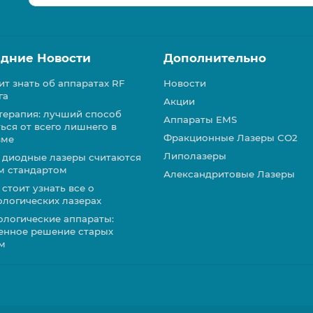
дние Новости
Дополнительно
ит знать об аппаратах RF
Новости
га
Акции
терапия: лучший способ
Аппараты EMS
ься от всего лишнего в
Фракционные Лазеры СО2
зме
Липолазеры
 диодные лазеры считаются
м стандартом
Александритовые Лазеры
стоит узнать все о
ологических лазерах
ологические аппараты:
енное решение старых
м