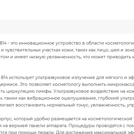
b 814 - это инновационное устройство в области косметоло
 чувствительных участках кожи, таких как лицо, шея и зона
том и имеет низкую увлажненность, что может приводить к
b 814 использует ультразвуковое излучение для мягкого и
ермисе. Это позволяет косметологу выполнить микромасса
ить циркуляцию лимфы. Ультразвуковое воздействие на ко
, таким как вибрационное ошелушивание, глубокий ультра
огают восстановить нормальный тонус, увлажненность, упр
 корпус, который удобно размещается на косметологической
я на верхней панели аппарата. Процедуры проводятся с по
тся при помощи педали. Для достижения максимальной эф