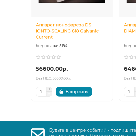
Аппарат ионофареза DS
Аппа
IONTO-SCALING 818 Galvanic
DIAM
Current
5194
56600.00р.
646
Без НДС: 56600.00р.
Без НД
В корзину
Будьте в центре событий - подпишит