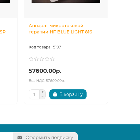
Аппарат микротоковой
Аппарат
 SP
терапии HF BLUE LIGHT 816
(RF) лиф
5197
57600.00р.
128800
Без НДС: 57600.00р.
Без НДС: 12
В корзину
Оформить подписку