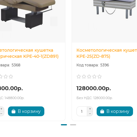
етологическая кушетка
Косметологическая кушет
рическая KPE-40-1(ZD891)
KPE-25(ZD-875)
5368
5396
800.00р.
128000.00р.
С: 148800.00р.
Без НДС: 128000.00р.
В корзину
В корзину