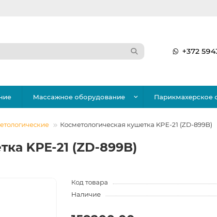
+372 594
ние
Массажное оборудование
Парикмахерское 
етологические
Косметологическая кушетка KPE-21 (ZD-899B)
ка KPE-21 (ZD-899B)
Код товара
Наличие