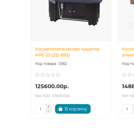
Косметологическая кушетка
Косм
KPE-23 (ZD-895)
элект
5362
125600.00р.
148
Без НДС: 125600.00р.
Без НД
В корзину