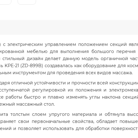
B) с электрическим управлением положением секций яв
зированной мебелью для выполнения большого перечня
й стильный дизайн делает данную модель органичной ча
 KPE-21 (ZD-899B) создавалась как оборудование для кос
льным инструментом для проведения всех видов массажа.
даря отличной устойчивости и прочности всей конструкци
есступенчатой регулировкой их положения и электроме
се работы быстро и плавно изменять углы наклона секций
дежный массажный стол.
бита толстым слоем упругого материала и обтянута выс
раняет свои первоначальные свойства, обладает повыш
инений и позволяет использовать для обработки поверхно