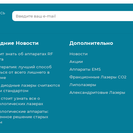
есь
дние Новости
Дополнительно
ит знать об аппаратах RF
Новости
га
Акции
терапия: лучший способ
Аппараты EMS
ься от всего лишнего в
Фракционные Лазеры СО2
зме
Липолазеры
 диодные лазеры считаются
м стандартом
Александритовые Лазеры
стоит узнать все о
ологических лазерах
ологические аппараты:
енное решение старых
м