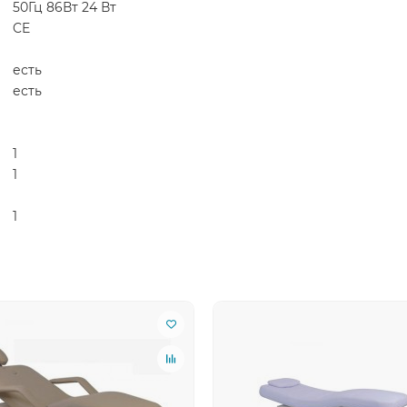
50Гц 86Вт 24 Вт
CE
есть
есть
1
1
1