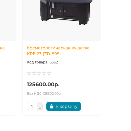
ка
Косметологическая кушетка
Космето
KPE-23 (ZD-895)
электрич
5362
125600.00р.
148800
Без НДС: 125600.00р.
Без НДС: 14
В корзину